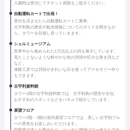
入園時は受付にてチケット画面をご提示ください。
自動運転カートで出発！
受付を済ませたら自動運転カートに乗車。
古宇利島の歴史や観光情報についてのガイドを聞きなが
ら、タワーを目指し登っていきます。
シェルミュージアム
世界中から集められた1万点以上の貝を展示しています。
見たことないような鮮やかな色の貝殻や巨大な巻き貝など
など。
体験工房では貝殻やきれいな石を使ってアクセサリー作り
もできます。
古宇利資料館
タワー1階の古宇利資料館では、古宇利島の歴史や文化、
おすすめのスポットなどをパネルで紹介しています。
展望フロア
タワー2階・3階の室内展望フロアでは、美しい古宇利ブル
ーの景色をお楽しみいただけます。
双眼鏡で遠くを眺めたり、ベンチに腰掛けて一休みもでき