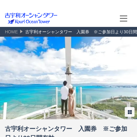
古宇利オーシャンタワー
古宇利島絶景ビュー
HOME
古宇利オーシャンタワー 入園券 ※ご参加日より30日
園内MAP
言語
日本語
English
한국어
简体中文
繁體中文
古宇利オーシャンタワー 入園券 ※ご参加