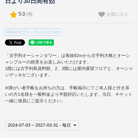
日より30日間有効
5.0
(
4
)
お気に入り
事前決済
カップルにおすすめ
「古宇利オーシャンタワー」は海抜82mから古宇利大橋とオーシ
ャンブルーの絶景をお楽しみいただけます。
1階には古宇利島資料館、2、3階には屋内展望フロアと、オーシャ
ンデッキがございます。
※障がい者手帳をお持ちの方は、手帳掲示にてご本人様と付き添
いの方1名様を一般料金より半額対応いたします。当日、チケット
一緒に係員にご提示ください。