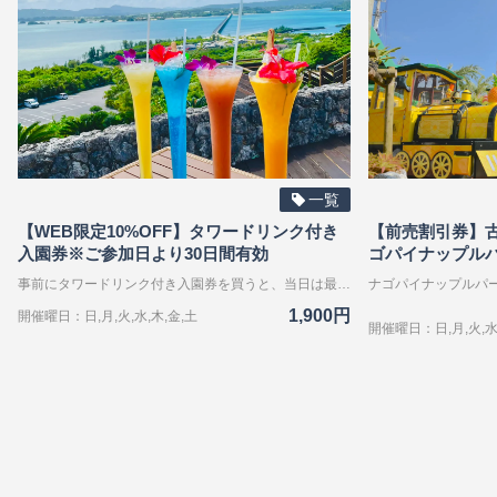
一覧
【WEB限定10%OFF】タワードリンク付き
【前売割引券】
入園券※ご参加日より30日間有効
ゴパイナップルパ
事前にタワードリンク付き入園券を買うと、当日は最大300円オフでタワードリンクが飲める♪ 高さ約45cmのタワードリンクは、写真映え間違いなし！ 古宇利ブルーの海と古宇利大橋を眺めながらお楽しみいただけます。 アルコールもソフトドリンクもご用意しております。 〇タワードリンク提供場所 レストランOcean Blue 営業時間 11:00 - 17:00（ラストオーダー food16:00・drink16:30） 〇古宇利オーシャンタワー 海抜82mから古宇利大橋とオーシャンブルーの絶景をお楽しみいただけます。 1階には古宇利島資料館、2、3階には屋内展望フロアと、オーシャンデッキがございます。
1,900円
開催曜日：日,月,火,水,木,金,土
開催曜日：日,月,火,水