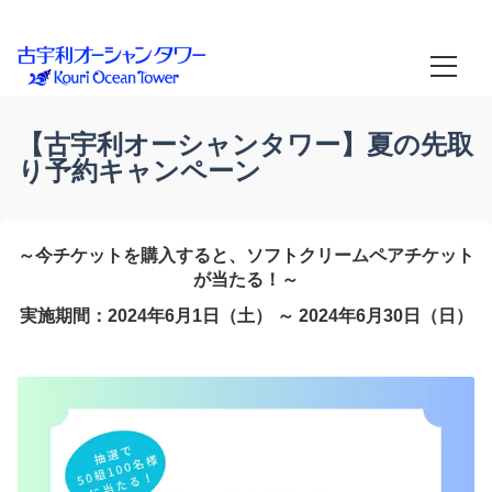
古宇利オーシャンタワー
古宇利島絶景ビュー
園内MAP
【古宇利オーシャンタワー】夏の先取
り予約キャンペーン
言語
日本語
～今チケットを購入すると、ソフトクリームペアチケット
English
が当たる！～
実施期間：2024年6月1日（土） ～ 2024年6月30日（日）
한국어
ーーーーー
简体中文
繁體中文