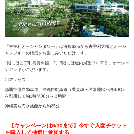
「古宇利オーシャンタワー」は海抜82mから古宇利大橋とオーシ
ャンブルーの絶景をお楽しみいただけます。
1階には古宇利島資料館、2、3階には屋内展望フロアと、オーシャ
ンデッキがございます。
〇アクセス
那覇空港自動車道、沖縄自動車道（豊見城・名嘉地IC～許田IC）
を利用して約1時間30分～２時間
沖縄美ら海水族館から約25分
ーーーーー
↓
【キャンペーンは6/30まで】今すぐ入園チケット
を購入して抽選に参加する
↓