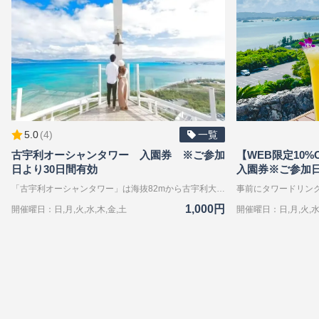
5.0
(
4
)
一覧
古宇利オーシャンタワー 入園券 ※ご参加
【WEB限定10
日より30日間有効
入園券※ご参加日
「古宇利オーシャンタワー」は海抜82mから古宇利大橋とオーシャンブルーの絶景をお楽しみいただけます。 1階には古宇利島資料館、2、3階には屋内展望フロアと、オーシャンデッキがございます。 ※障がい者手帳をお持ちの方は、手帳掲示にてご本人様と付き添いの方1名様を一般料金より半額対応いたします。当日、チケット一緒に係員にご提示ください。
1,000円
開催曜日：日,月,火,水,木,金,土
開催曜日：日,月,火,水